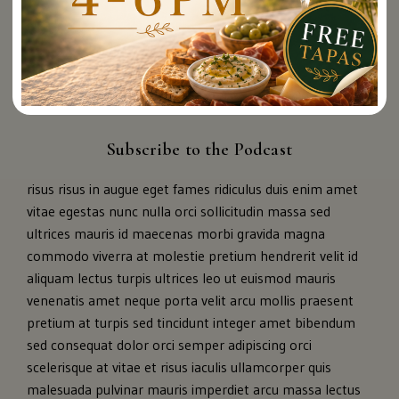
Pickup Party: Sunday Sept 27th 11:30am - 1:30pm
Subscribe to the Podcast
risus risus in augue eget fames ridiculus duis enim amet
vitae egestas nunc nulla orci sollicitudin massa sed
ultrices mauris id maecenas morbi gravida magna
commodo viverra at molestie pretium hendrerit velit id
aliquam lectus turpis ultrices leo ut euismod mauris
venenatis amet neque porta velit arcu mollis praesent
pretium at turpis sed tincidunt integer amet bibendum
sed consequat dolor orci semper adipiscing orci
scelerisque at vitae et risus iaculis ullamcorper quis
malesuada pulvinar mauris imperdiet arcu massa lectus