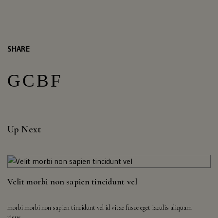
Wisconsin,
West
Virginia,
Wyoming
SHARE
CLICK
HERE
Up Next
Velit morbi non sapien tincidunt vel
morbi morbi non sapien tincidunt vel id vitae fusce eget iaculis aliquam
risus...