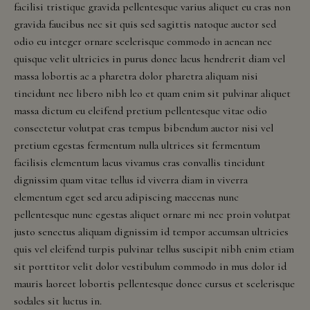
facilisi tristique gravida pellentesque varius aliquet eu cras non
Visit Us
New
gravida faucibus nec sit quis sed sagittis natoque auctor sed
Mexico,
odio eu integer ornare scelerisque commodo in aenean nec
New
quisque velit ultricies in purus donec lacus hendrerit diam vel
Reservations
York,
massa lobortis ac a pharetra dolor pharetra aliquam nisi
North
tincidunt nec libero nibh leo et quam enim sit pulvinar aliquet
Contact Us
Dakota,
massa dictum eu eleifend pretium pellentesque vitae odio
Ohio,
consectetur volutpat cras tempus bibendum auctor nisi vel
Donations
Oklahoma,
pretium egestas fermentum nulla ultrices sit fermentum
Oregon,
facilisis elementum lacus vivamus cras convallis tincidunt
Accommodations
Pennsylvania,
dignissim quam vitae tellus id viverra diam in viverra
South
elementum eget sed arcu adipiscing maecenas nunc
Carolina,
pellentesque nunc egestas aliquet ornare mi nec proin volutpat
Tennessee,
justo senectus aliquam dignissim id tempor accumsan ultricies
Texas,
quis vel eleifend turpis pulvinar tellus suscipit nibh enim etiam
Vermont,
sit porttitor velit dolor vestibulum commodo in mus dolor id
Virginia,
mauris laoreet lobortis pellentesque donec cursus et scelerisque
Washington,
sodales sit luctus in.