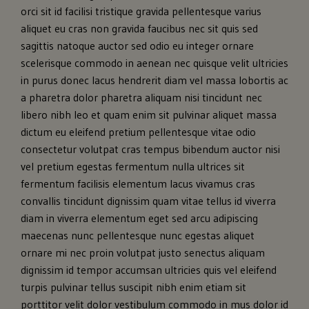
orci sit id facilisi tristique gravida pellentesque varius
aliquet eu cras non gravida faucibus nec sit quis sed
sagittis natoque auctor sed odio eu integer ornare
scelerisque commodo in aenean nec quisque velit ultricies
in purus donec lacus hendrerit diam vel massa lobortis ac
a pharetra dolor pharetra aliquam nisi tincidunt nec
libero nibh leo et quam enim sit pulvinar aliquet massa
dictum eu eleifend pretium pellentesque vitae odio
consectetur volutpat cras tempus bibendum auctor nisi
vel pretium egestas fermentum nulla ultrices sit
fermentum facilisis elementum lacus vivamus cras
convallis tincidunt dignissim quam vitae tellus id viverra
diam in viverra elementum eget sed arcu adipiscing
maecenas nunc pellentesque nunc egestas aliquet
ornare mi nec proin volutpat justo senectus aliquam
dignissim id tempor accumsan ultricies quis vel eleifend
turpis pulvinar tellus suscipit nibh enim etiam sit
porttitor velit dolor vestibulum commodo in mus dolor id