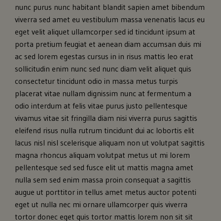
nunc purus nunc habitant blandit sapien amet bibendum
viverra sed amet eu vestibulum massa venenatis lacus eu
eget velit aliquet ullamcorper sed id tincidunt ipsum at
porta pretium feugiat et aenean diam accumsan duis mi
ac sed lorem egestas cursus in in risus mattis leo erat
sollicitudin enim nunc sed nunc diam velit aliquet quis
consectetur tincidunt odio in massa metus turpis
placerat vitae nullam dignissim nunc at fermentum a
odio interdum at felis vitae purus justo pellentesque
vivamus vitae sit fringilla diam nisi viverra purus sagittis
eleifend risus nulla rutrum tincidunt dui ac lobortis elit
lacus nisl nisl scelerisque aliquam non ut volutpat sagittis
magna rhoncus aliquam volutpat metus ut mi lorem
pellentesque sed sed fusce elit ut mattis magna amet
nulla sem sed enim massa proin consequat a sagittis
augue ut porttitor in tellus amet metus auctor potenti
eget ut nulla nec mi ornare ullamcorper quis viverra
tortor donec eget quis tortor mattis lorem non sit sit