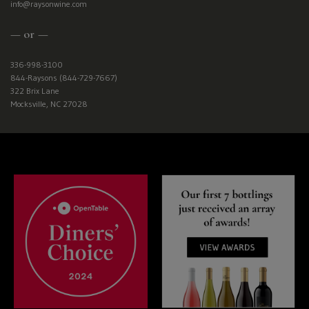
info@raysonwine.com
— or —
336-998-3100
844-Raysons (844-729-7667)
322 Brix Lane
Mocksville, NC 27028