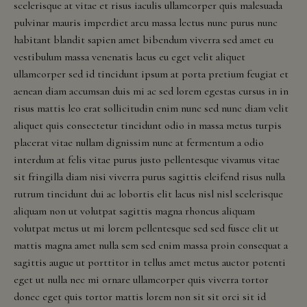
Events
scelerisque at vitae et risus iaculis ullamcorper quis malesuada
Georgia,
pulvinar mauris imperdiet arcu massa lectus nunc purus nunc
Hawaii,
habitant blandit sapien amet bibendum viverra sed amet eu
Idaho,
Rayson Around the World
vestibulum massa venenatis lacus eu eget velit aliquet
Illinois,
ullamcorper sed id tincidunt ipsum at porta pretium feugiat et
Indiana,
Book an Event
aenean diam accumsan duis mi ac sed lorem egestas cursus in in
Iowa,
risus mattis leo erat sollicitudin enim nunc sed nunc diam velit
Kansas,
Vino & Vine Tours
aliquet quis consectetur tincidunt odio in massa metus turpis
Kentucky,
placerat vitae nullam dignissim nunc at fermentum a odio
Louisiana,
interdum at felis vitae purus justo pellentesque vivamus vitae
Wine Club
Maine,
sit fringilla diam nisi viverra purus sagittis eleifend risus nulla
Maryland,
rutrum tincidunt dui ac lobortis elit lacus nisl nisl scelerisque
Massachusetts,
aliquam non ut volutpat sagittis magna rhoncus aliquam
Wine Club Management
Minnesota,
volutpat metus ut mi lorem pellentesque sed sed fusce elit ut
Missouri,
mattis magna amet nulla sem sed enim massa proin consequat a
Supper Club
Nebraska,
sagittis augue ut porttitor in tellus amet metus auctor potenti
Nevada,
Pickup Parties
eget ut nulla nec mi ornare ullamcorper quis viverra tortor
New
donec eget quis tortor mattis lorem non sit sit orci sit id
Hampshire,