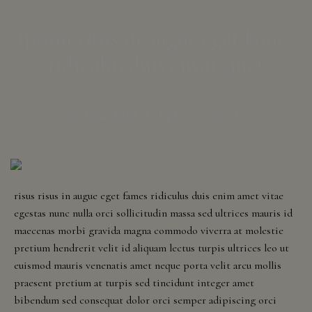
Dining Spaces
Ipsum risus in augue eget fames
ridiculus duis enim amet
Supper Club
For
Food Menu
shipping
March 14, 2023
|
By Lou Dobbs Staff
to
Brunch Menu
these
states:
Tastings
Alaska,
risus risus in augue eget fames ridiculus duis enim amet vitae
Arizona,
egestas nunc nulla orci sollicitudin massa sed ultrices mauris id
Awards
Colorado,
maecenas morbi gravida magna commodo viverra at molestie
Distric
pretium hendrerit velit id aliquam lectus turpis ultrices leo ut
Of
euismod mauris venenatis amet neque porta velit arcu mollis
The Shop
Columbia
praesent pretium at turpis sed tincidunt integer amet
(Washington
bibendum sed consequat dolor orci semper adipiscing orci
Dc),