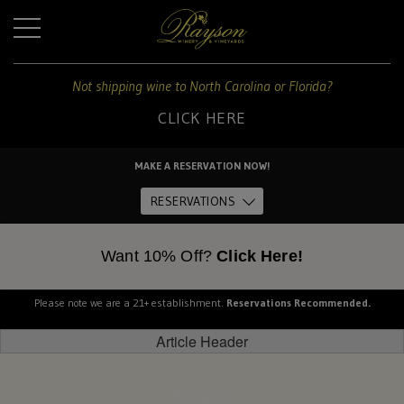
+
Not shipping wine to North Carolina or Florida?
CLICK HERE
For
shipping
MAKE A RESERVATION NOW!
to
Home
these
RESERVATIONS
states:
About Us
Want 10% Off?
Click Here!
North
Carolina
and
Please note we are a 21+ establishment.
Reservations Recommended.
The Estate
Florida
Article Header
Dine
CLICK
Podcast /
HERE