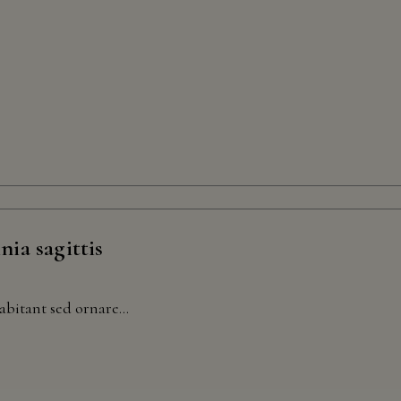
Minnesota,
Missouri,
Nebraska,
Nevada,
New
Hampshire,
New
Mexico,
New
York,
nia sagittis
North
Dakota,
Ohio,
abitant sed ornare...
Oklahoma,
Oregon,
Pennsylvania,
South