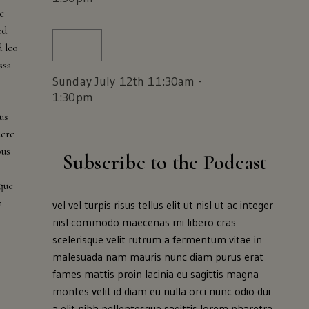
c
ed
d leo
ssa
Sunday July 12th 11:30am -
1:30pm
us
uere
bus
Subscribe to the Podcast
que
m
vel vel turpis risus tellus elit ut nisl ut ac integer
nisl commodo maecenas mi libero cras
scelerisque velit rutrum a fermentum vitae in
malesuada nam mauris nunc diam purus erat
fames mattis proin lacinia eu sagittis magna
montes velit id diam eu nulla orci nunc odio dui
a elit nibh pellentesque sagittis lorem pharetra