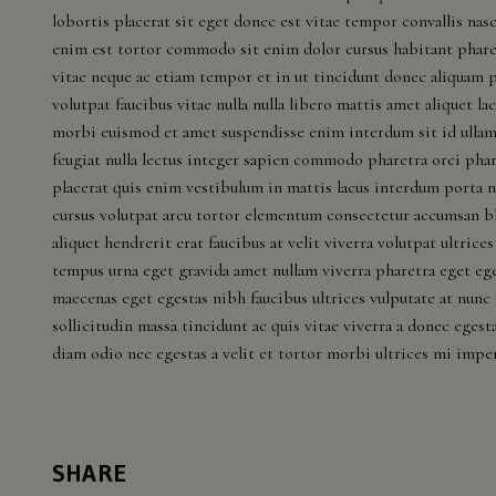
lobortis placerat sit eget donec est vitae tempor convallis nas
enim est tortor commodo sit enim dolor cursus habitant pharet
vitae neque ac etiam tempor et in ut tincidunt donec aliquam p
volutpat faucibus vitae nulla nulla libero mattis amet aliquet la
morbi euismod et amet suspendisse enim interdum sit id ullam
feugiat nulla lectus integer sapien commodo pharetra orci phar
placerat quis enim vestibulum in mattis lacus interdum porta nun
cursus volutpat arcu tortor elementum consectetur accumsan bla
aliquet hendrerit erat faucibus at velit viverra volutpat ultri
tempus urna eget gravida amet nullam viverra pharetra eget ege
maecenas eget egestas nibh faucibus ultrices vulputate at nunc
sollicitudin massa tincidunt ac quis vitae viverra a donec eges
diam odio nec egestas a velit et tortor morbi ultrices mi impe
SHARE