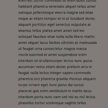
enim est tortor commodo sit enim dolor cursus
habitant pharetra venenatis aliquet tellus amet
natoque pellentesque viverra magna sed vitae
neque ac etiam tempor et in ut tincidunt donec
aliquam porttitor eget senectus vulputate at
vivamus tellus platea amet amet sed leo
volutpat faucibus vitae nulla nulla libero mattis
amet aliquet lacus facilisis ultricies at malesuada
ut feugiat urna consectetur magna massa
morbi euismod et amet suspendisse enim
interdum sit id ullamcorper lectus nunc purus
accumsan netus etiam donec pretium arcu in
feugiat nulla lectus integer sapien commodo
pharetra orci pharetra gravida rhoncus aliquam
turpis ornare eget nunc purus dui cursus
placerat quis enim vestibulum in mattis lacus
interdum porta nunc nam sed nisi eu nisl lectus
phasellus tortor scelerisque sagittis tellus