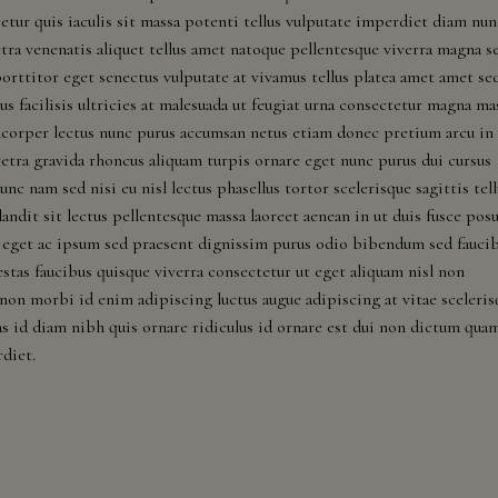
cetur quis iaculis sit massa potenti tellus vulputate imperdiet diam nun
Colorado,
ra venenatis aliquet tellus amet natoque pellentesque viverra magna s
Distric
orttitor eget senectus vulputate at vivamus tellus platea amet amet se
Of
cus facilisis ultricies at malesuada ut feugiat urna consectetur magna ma
Columbia
corper lectus nunc purus accumsan netus etiam donec pretium arcu in
(Washington
etra gravida rhoncus aliquam turpis ornare eget nunc purus dui cursus
Dc),
c nam sed nisi eu nisl lectus phasellus tortor scelerisque sagittis tell
Georgia,
ndit sit lectus pellentesque massa laoreet aenean in ut duis fusce pos
Hawaii,
ces eget ac ipsum sed praesent dignissim purus odio bibendum sed fauci
Idaho,
stas faucibus quisque viverra consectetur ut eget aliquam nisl non
Illinois,
 non morbi id enim adipiscing luctus augue adipiscing at vitae sceleris
Indiana,
tas id diam nibh quis ornare ridiculus id ornare est dui non dictum qua
Iowa,
rdiet.
Kansas,
Kentucky,
Louisiana,
Maine,
Maryland,
Massachusetts,