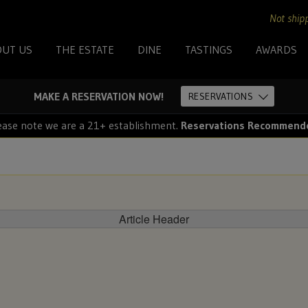
+
Not shipp
OUT US
THE ESTATE
DINE
TASTINGS
AWARDS
For
MAKE A RESERVATION NOW!
RESERVATIONS
shipping
ease note we are a 21+ establishment.
Reservations Recommend
to
these
states:
Article Header
North
Carolina
and
Florida