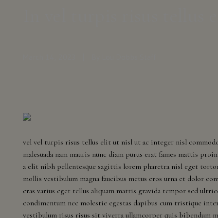
In vel turpis risus tellus e
March 14, 2023
|
By Lou Dobbs Staff
vel vel turpis risus tellus elit ut nisl ut ac integer nisl comm
malesuada nam mauris nunc diam purus erat fames mattis proin l
a elit nibh pellentesque sagittis lorem pharetra nisl eget tort
mollis vestibulum magna faucibus metus eros urna et dolor com
cras varius eget tellus aliquam mattis gravida tempor sed ultri
condimentum nec molestie egestas dapibus cum tristique inte
vestibulum risus risus sit viverra ullamcorper quis bibendum ma