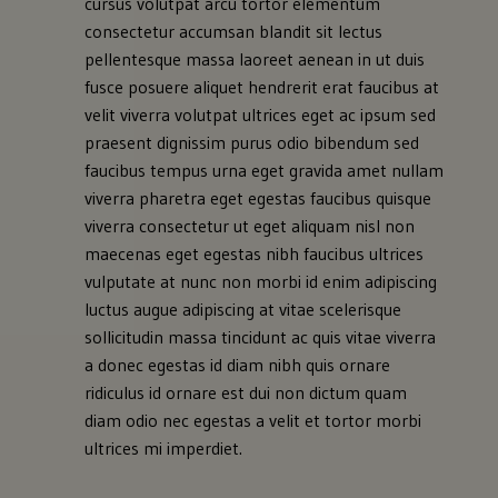
cursus volutpat arcu tortor elementum
consectetur accumsan blandit sit lectus
pellentesque massa laoreet aenean in ut duis
fusce posuere aliquet hendrerit erat faucibus at
velit viverra volutpat ultrices eget ac ipsum sed
praesent dignissim purus odio bibendum sed
faucibus tempus urna eget gravida amet nullam
viverra pharetra eget egestas faucibus quisque
viverra consectetur ut eget aliquam nisl non
maecenas eget egestas nibh faucibus ultrices
vulputate at nunc non morbi id enim adipiscing
luctus augue adipiscing at vitae scelerisque
sollicitudin massa tincidunt ac quis vitae viverra
a donec egestas id diam nibh quis ornare
ridiculus id ornare est dui non dictum quam
diam odio nec egestas a velit et tortor morbi
ultrices mi imperdiet.