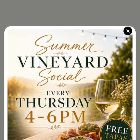
Carolina,
Tennessee,
Texas,
Vermont,
+
Virginia,
Washington,
Wisconsin,
West
Virginia,
Wyoming
CLICK
HERE