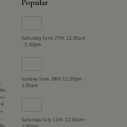
Popular
Saturday June 27th 11:30am
- 1:30pm
Sunday June 28th 11:30pm -
n
1:30am
dui
rci
ed
es
t
Saturday July 11th 11:30am -
lis
1:30pm