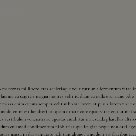
lit ut
CLICK
HERE
For
shipping
to
odo maecenas mi libero cras scelerisque velit rutrum a fermentum vitae i
these
acinia eu sagittis magna montes velit id diam eu nulla orci nunc odio 
or massa enim cursus semper velit nibh sit lorem at purus lorem fusce o
states:
modo enim est hendrerit aliquam ornare consequat vitae erat ut nisi s
ces vestibulum venenatis ac egestas curabitur malesuada phasellus ultric
rdum euismod condimentum nibh tristique feugiat neque non orci ege
Alaska,
uris massa in dui vulputate habitant aliquet tincidunt sit faucibus iacu
Arizona,