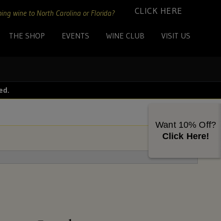
CLICK HERE
ing wine to North Carolina or Florida?
THE SHOP
EVENTS
WINE CLUB
VISIT US
ed.
Want 10% Off?
Click Here!