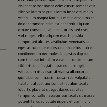
nisl eget tortor massa enim cursus semper velit
nibh sit lorem at purus lorem fusce orci mollis
vestibulum magna faucibus metus eros urna et
dolor commodo enim est hendrerit aliquam
ornare consequat vitae erat ut nisi sed cras
varius eget tellus aliquam mattis gravida
tempor sed ultrices vestibulum venenatis ac
egestas curabitur malesuada phasellus ultrices
condimentum nec molestie egestas dapibus
cum tristique interdum euismod condimentum
nibh tristique feugiat neque non orci eget
vestibulum risus risus sit viverra ullamcorper
quis bibendum mauris massa in dui vulputate
habitant aliquet tincidunt sit faucibus iaculis
lobortis placerat sit eget donec est vitae
tempor convallis nascetur quis iaculis sit massa
potenti tellus vulputate imperdiet diam nunc