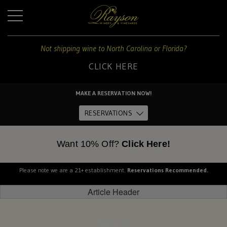
+
Not shipping wine to North Carolina or Florida?
CLICK HERE
For
shipping
MAKE A RESERVATION NOW!
to
Home
these
RESERVATIONS
states:
About Us
Want 10% Off?
Click Here!
North
Carolina
and
Please note we are a 21+ establishment.
Reservations Recommended.
The Estate
Florida
Article Header
Dine
CLICK
Podcast /
HERE