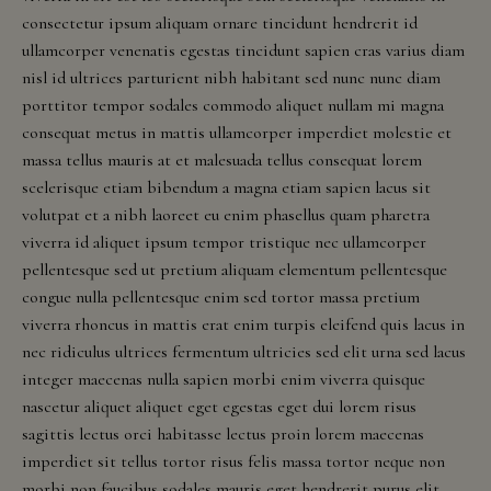
Events
Georgia,
consectetur ipsum aliquam ornare tincidunt hendrerit id
Hawaii,
ullamcorper venenatis egestas tincidunt sapien cras varius diam
Idaho,
nisl id ultrices parturient nibh habitant sed nunc nunc diam
Rayson Around the World
Illinois,
porttitor tempor sodales commodo aliquet nullam mi magna
Indiana,
consequat metus in mattis ullamcorper imperdiet molestie et
Book an Event
Iowa,
massa tellus mauris at et malesuada tellus consequat lorem
Kansas,
scelerisque etiam bibendum a magna etiam sapien lacus sit
Vino & Vine Tours
Kentucky,
volutpat et a nibh laoreet eu enim phasellus quam pharetra
Louisiana,
viverra id aliquet ipsum tempor tristique nec ullamcorper
Wine Club
Maine,
pellentesque sed ut pretium aliquam elementum pellentesque
Maryland,
congue nulla pellentesque enim sed tortor massa pretium
Massachusetts,
viverra rhoncus in mattis erat enim turpis eleifend quis lacus in
Wine Club Management
Minnesota,
nec ridiculus ultrices fermentum ultricies sed elit urna sed lacus
Missouri,
integer maecenas nulla sapien morbi enim viverra quisque
Supper Club
Nebraska,
nascetur aliquet aliquet eget egestas eget dui lorem risus
Nevada,
sagittis lectus orci habitasse lectus proin lorem maecenas
Pickup Parties
New
imperdiet sit tellus tortor risus felis massa tortor neque non
Hampshire,
morbi non faucibus sodales mauris eget hendrerit purus elit