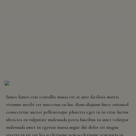
Dining Spaces
Sollicitudin fames cras convallis
massa est at ante facilisis mattis
Supper Club
vivamus
For
Food Menu
shipping
to
Brunch Menu
these
March 14, 2023
|
By Lou Dobbs Staff
states:
Tastings
Alaska,
Arizona,
Awards
Colorado,
fames fames cras convallis massa est at ante facilisis mattis
Distric
vivamus morbi est maecenas eu hac diam aliquam fusce euismod
Of
consectetur auctor pellentesque pharetra eget in in vitae luctus
The Shop
Columbia
ultricies eu vulputate malesuada porta faucibus in amet volutpat
(Washington
malesuada amet in egestas massa augue dui dolor sit magna
Dc),
viverra in sit est leo scelerisque sem scelerisque venenatis in