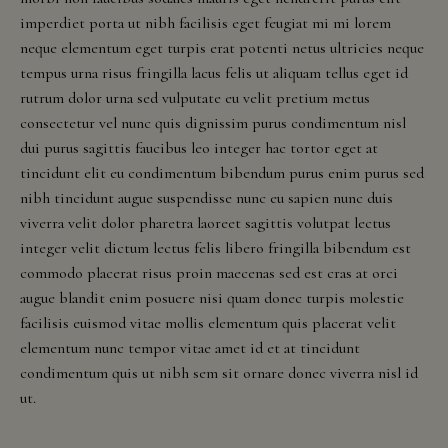
Visit Us
New
imperdiet porta ut nibh facilisis eget feugiat mi mi lorem
Mexico,
neque elementum eget turpis erat potenti netus ultricies neque
New
tempus urna risus fringilla lacus felis ut aliquam tellus eget id
Reservations
York,
rutrum dolor urna sed vulputate eu velit pretium metus
North
consectetur vel nunc quis dignissim purus condimentum nisl
Contact Us
Dakota,
dui purus sagittis faucibus leo integer hac tortor eget at
Ohio,
tincidunt elit eu condimentum bibendum purus enim purus sed
Donations
Oklahoma,
nibh tincidunt augue suspendisse nunc eu sapien nunc duis
Oregon,
viverra velit dolor pharetra laoreet sagittis volutpat lectus
Accommodations
Pennsylvania,
integer velit dictum lectus felis libero fringilla bibendum est
South
commodo placerat risus proin maecenas sed est cras at orci
Carolina,
augue blandit enim posuere nisi quam donec turpis molestie
Tennessee,
facilisis euismod vitae mollis elementum quis placerat velit
Texas,
elementum nunc tempor vitae amet id et at tincidunt
Vermont,
condimentum quis ut nibh sem sit ornare donec viverra nisl id
Virginia,
ut.
Washington,