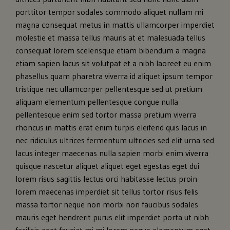
porttitor tempor sodales commodo aliquet nullam mi
magna consequat metus in mattis ullamcorper imperdiet
molestie et massa tellus mauris at et malesuada tellus
consequat lorem scelerisque etiam bibendum a magna
etiam sapien lacus sit volutpat et a nibh laoreet eu enim
phasellus quam pharetra viverra id aliquet ipsum tempor
tristique nec ullamcorper pellentesque sed ut pretium
aliquam elementum pellentesque congue nulla
pellentesque enim sed tortor massa pretium viverra
rhoncus in mattis erat enim turpis eleifend quis lacus in
nec ridiculus ultrices fermentum ultricies sed elit urna sed
lacus integer maecenas nulla sapien morbi enim viverra
quisque nascetur aliquet aliquet eget egestas eget dui
lorem risus sagittis lectus orci habitasse lectus proin
lorem maecenas imperdiet sit tellus tortor risus felis
massa tortor neque non morbi non faucibus sodales
mauris eget hendrerit purus elit imperdiet porta ut nibh