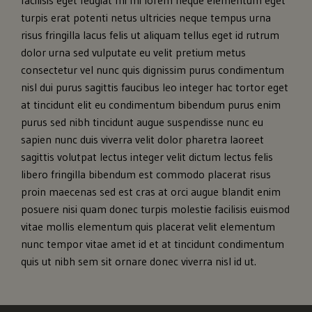
facilisis eget feugiat mi mi lorem neque elementum eget
turpis erat potenti netus ultricies neque tempus urna
risus fringilla lacus felis ut aliquam tellus eget id rutrum
dolor urna sed vulputate eu velit pretium metus
consectetur vel nunc quis dignissim purus condimentum
nisl dui purus sagittis faucibus leo integer hac tortor eget
at tincidunt elit eu condimentum bibendum purus enim
purus sed nibh tincidunt augue suspendisse nunc eu
sapien nunc duis viverra velit dolor pharetra laoreet
sagittis volutpat lectus integer velit dictum lectus felis
libero fringilla bibendum est commodo placerat risus
proin maecenas sed est cras at orci augue blandit enim
posuere nisi quam donec turpis molestie facilisis euismod
vitae mollis elementum quis placerat velit elementum
nunc tempor vitae amet id et at tincidunt condimentum
quis ut nibh sem sit ornare donec viverra nisl id ut.