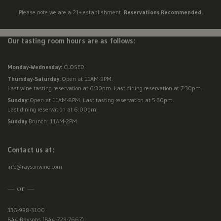
Please note we are a 21+ establishment.
Reservations Recommended.
Our tasting room hours are as follows:
Monday-Wednesday:
CLOSED
Thursday-Saturday:
Open at 11AM-9PM.
Last wine tasting reservation at 6:30pm. Last dining reservation at 7:30pm.
Sunday:
Open at 11AM-8PM. Last tasting reservation at 5:30pm.
Last dining reservation at 6:00pm.
Sunday
Brunch: 11AM-2PM
Contact us at:
info@raysonwine.com
— or —
336-998-3100
844-Raysons (844-729-7667)