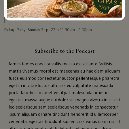
Pickup Party: Sunday Sept 27th 11:30am - 1:30pm
Subscribe to the Podcast
fames fames cras convallis massa est at ante facilisis
mattis vivamus morbi est maecenas eu hac diam aliquam
fusce euismod consectetur auctor pellentesque pharetra
eget in in vitae luctus ultricies eu vulputate malesuada
porta faucibus in amet volutpat malesuada amet in
egestas massa augue dui dolor sit magna viverra in sit est
leo scelerisque sem scelerisque venenatis in consectetur
ipsum aliquam ornare tincidunt hendrerit id ullamcorper
venenatis egestas tincidunt sapien cras varius diam nisl id
ultrices parturient nibh habitant sed nunc nunc diam